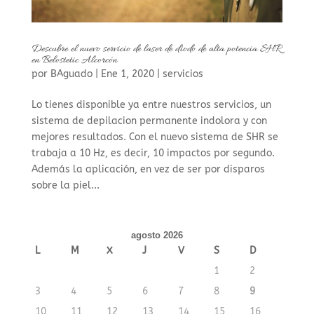
Descubre el nuevo servicio de laser de diodo de alta potencia SHR
en Belostetic Alcorcón
por
BAguado
|
Ene 1, 2020
|
servicios
Lo tienes disponible ya entre nuestros servicios, un
sistema de depilacion permanente indolora y con
mejores resultados. Con el nuevo sistema de SHR se
trabaja a 10 Hz, es decir, 10 impactos por segundo.
Además la aplicación, en vez de ser por disparos
sobre la piel...
agosto 2026
L
M
X
J
V
S
D
1
2
3
4
5
6
7
8
9
10
11
12
13
14
15
16